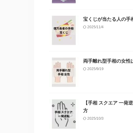
宝くじが当たる人の手
2025/11/4
両手離れ型手相の女性
2025/9/19
【手相 スクエア 一
方
2025/10/3