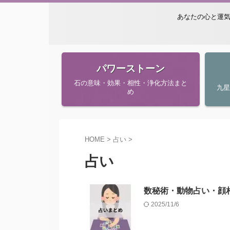
あなたの心と運気
パワーストーン
石の意味・効果・相性・浄化方法まと
九
め
HOME
>
占い
>
占い
数秘術・動物占い・顔
2025/11/6