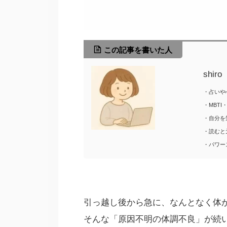
この記事を書いた人
shir
・占いや
・MBT
・自分を
・読むと
・パワー
引っ越し後から急に、なんとなく体
そんな「原因不明の体調不良」が続