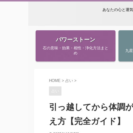
あなたの心と運気
パワーストーン
石の意味・効果・相性・浄化方法まと
九
め
HOME
>
占い
>
占い
引っ越してから体調
え方【完全ガイド】