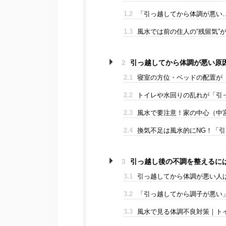
1.2
「引っ越してから体調が悪い…
1.3
風水では前の住人の“残留気”
2
引っ越してから体調が悪い原
2.1
寝室の方位・ベッドの配置が
2.2
トイレや水回りの乱れが「引
2.3
風水で要注意！家の中心（中
2.4
換気不足は風水的にNG！「
3
引っ越し後の不調を整えるに
3.1
引っ越してから体調が悪い人
3.2
「引っ越してから調子が悪い
3.3
風水で見る体調不良対策｜トイ