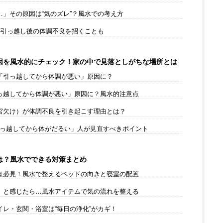
」その原因は“気のズレ”？風水での考え方
が引っ越し後の体調不良を招くことも
因を風水的にチェック！家の中で見落としがちな場所とは
「引っ越してから体調が悪い」原因に？
っ越してから体調が悪い」原因に？風水的注意点
宮欠け）が体調不良を引き起こす理由とは？
引っ越してから体がだるい」人が見直すべきポイント
は？風水でできる対策まとめ
は必見！風水で整えるベッドの向きと寝室の配置
」と感じたら…風水アイテムで気の流れを整える
レ・玄関・浴室は“毎日の浄化”がカギ！