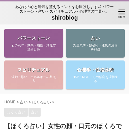
あなたの心と運気を整えるヒントをお届けします🌙 パワー
ストーン・占い・スピリチュアル・心理学の世界へ。
shiroblog
パワーストーン
占い
石の意味・効果・相性・浄化方
九星気学・数秘術・運気の流れ
法まとめ
を解説
スピリチュアル
心理学・性格診断
波動・願い・エネルギーの整え
HSP・MBTI・心の傾向を理解す
方
る
HOME
>
占い
>
ほくろ占い
>
ほくろ占い
占い
【ほくろ占い】女性の顔・口元のほくろで