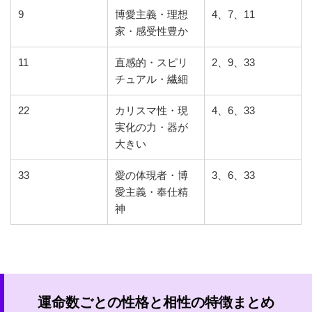
9
博愛主義・理想
4、7、11
家・感受性豊か
11
直感的・スピリ
2、9、33
チュアル・繊細
22
カリスマ性・現
4、6、33
実化の力・器が
大きい
33
愛の体現者・博
3、6、33
愛主義・奉仕精
神
運命数ごとの性格と相性の特徴まとめ