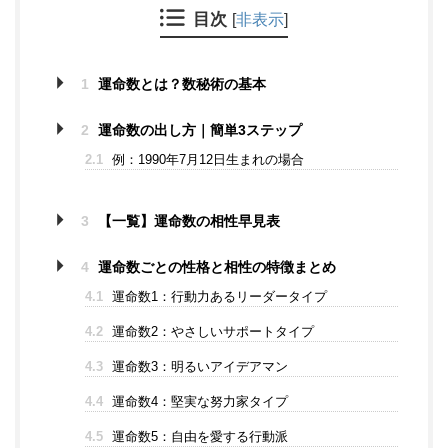
目次
[
非表示
]
1
運命数とは？数秘術の基本
2
運命数の出し方｜簡単3ステップ
2.1
例：1990年7月12日生まれの場合
3
【一覧】運命数の相性早見表
4
運命数ごとの性格と相性の特徴まとめ
4.1
運命数1：行動力あるリーダータイプ
4.2
運命数2：やさしいサポートタイプ
4.3
運命数3：明るいアイデアマン
4.4
運命数4：堅実な努力家タイプ
4.5
運命数5：自由を愛する行動派