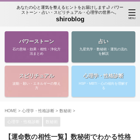
あなたの心と運気を整えるヒントをお届けします🌙 パワー
ストーン・占い・スピリチュアル・心理学の世界へ。
shiroblog
パワーストーン
占い
石の意味・効果・相性・浄化方
九星気学・数秘術・運気の流れ
法まとめ
を解説
スピリチュアル
心理学・性格診断
波動・願い・エネルギーの整え
HSP・MBTI・心の傾向を理解す
方
る
HOME
>
心理学・性格診断
>
数秘術
>
心理学・性格診断
数秘術
【運命数の相性一覧】数秘術でわかる性格