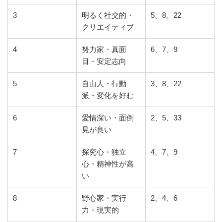
3
明るく社交的・
5、8、22
クリエイティブ
4
努力家・真面
6、7、9
目・安定志向
5
自由人・行動
3、8、22
派・変化を好む
6
愛情深い・面倒
2、5、33
見が良い
7
探究心・独立
4、7、9
心・精神性が高
い
8
野心家・実行
2、4、6
力・現実的