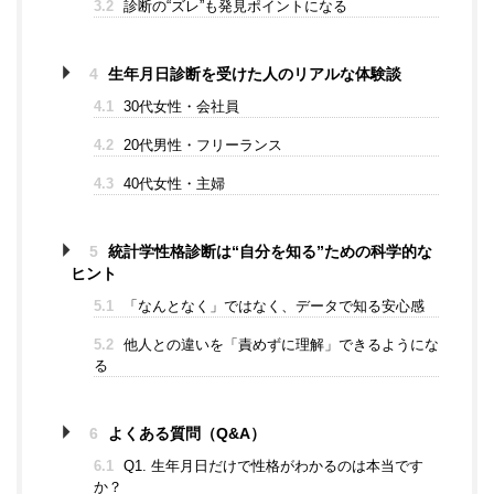
3.2
診断の“ズレ”も発見ポイントになる
4
生年月日診断を受けた人のリアルな体験談
4.1
30代女性・会社員
4.2
20代男性・フリーランス
4.3
40代女性・主婦
5
統計学性格診断は“自分を知る”ための科学的な
ヒント
5.1
「なんとなく」ではなく、データで知る安心感
5.2
他人との違いを「責めずに理解」できるようにな
る
6
よくある質問（Q&A）
6.1
Q1. 生年月日だけで性格がわかるのは本当です
か？