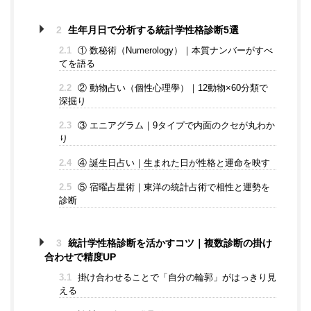
2
生年月日で分析する統計学性格診断5選
2.1
① 数秘術（Numerology）｜本質ナンバーがすべ
てを語る
2.2
② 動物占い（個性心理學）｜12動物×60分類で
深掘り
2.3
③ エニアグラム｜9タイプで内面のクセが丸わか
り
2.4
④ 誕生日占い｜生まれた日が性格と運命を映す
2.5
⑤ 宿曜占星術｜東洋の統計占術で相性と運勢を
診断
3
統計学性格診断を活かすコツ｜複数診断の掛け
合わせで精度UP
3.1
掛け合わせることで「自分の輪郭」がはっきり見
える