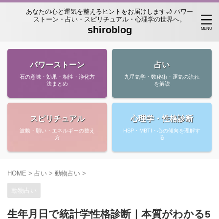
あなたの心と運気を整えるヒントをお届けします🌙 パワー
ストーン・占い・スピリチュアル・心理学の世界へ。
shiroblog
パワーストーン
占い
石の意味・効果・相性・浄化方
九星気学・数秘術・運気の流れ
法まとめ
を解説
スピリチュアル
心理学・性格診断
波動・願い・エネルギーの整え
HSP・MBTI・心の傾向を理解す
方
る
HOME
>
占い
>
動物占い
>
動物占い
生年月日で統計学性格診断｜本質がわかる5