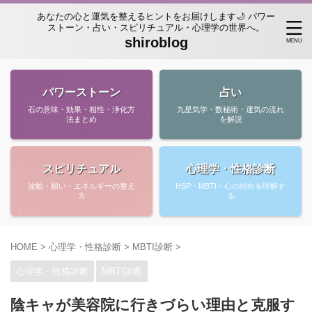
あなたの心と運気を整えるヒントをお届けします🌙 パワー
ストーン・占い・スピリチュアル・心理学の世界へ。
shiroblog
パワーストーン
占い
石の意味・効果・相性・浄化方
九星気学・数秘術・運気の流れ
法まとめ
を解説
スピリチュアル
心理学・性格診断
波動・願い・エネルギーの整え
HSP・MBTI・心の傾向を理解す
方
る
HOME
>
心理学・性格診断
>
MBTI診断
>
心理学・性格診断
MBTI診断
陰キャが美容院に行きづらい理由と克服す